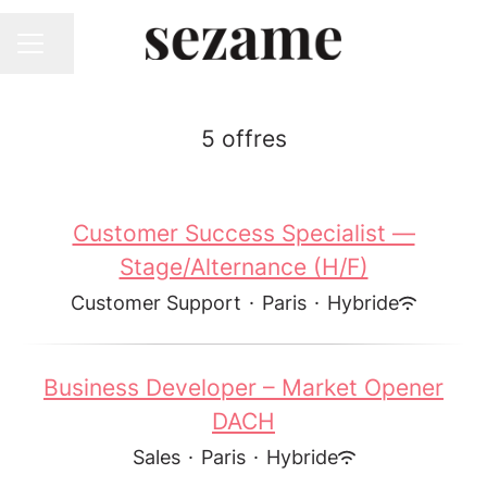
Partager la page
MENU CARRIÈRE
5 offres
Customer Success Specialist —
Stage/Alternance (H/F)
Customer Support
·
Paris
·
Hybride
Business Developer – Market Opener
DACH
Sales
·
Paris
·
Hybride